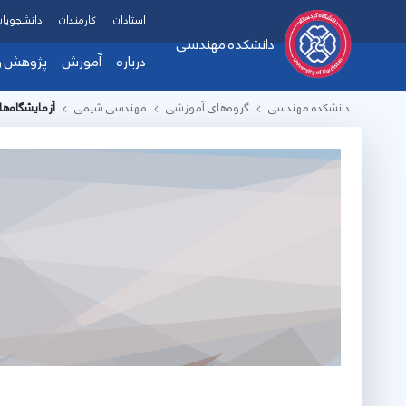
استادان
کارمندان
دانشجویان
دانشکده مهندسی
درباره
آموزش
پژوهش و 
دانشکده مهندسی
گروه‌های آموزشی
مهندسی شیمی
آزمایشگاه‌ه
معرفی دانشکده
فرم ها و آیین ن
دست
هیات رئیسه
زمی
پیام ریاست دانشکده
آزم
چارت سازمانی
پرو
تماس با دانشکده
ارت
اهداف، چشم انداز و مام
همک
امکانات