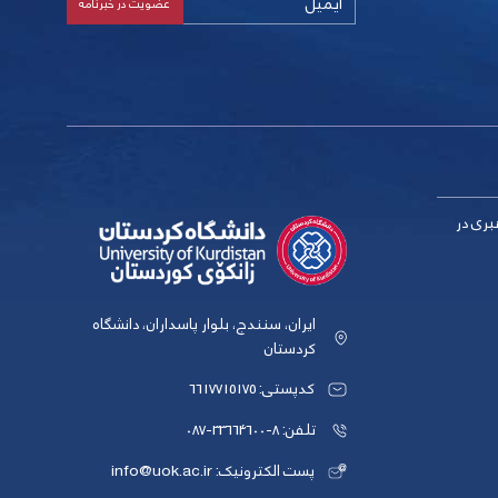
بری در
ایران، سنندج، بلوار پاسداران، دانشگاه
کردستان
کدپستی: 6617715175
تلفن: 8-33664600-087
پست الکترونیک: info@uok.ac.ir