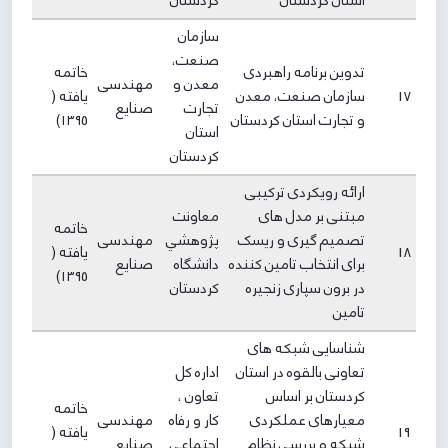
استان کردستان
كردستان
سازمان
صنعت،
تدوین برنامه راهبردی
خاتمه
معدن و
مهندسی
17
سازمان صنعت، معدن
یافته (
تجارت
صنایع
و تجارت استان کردستان
۱۳۹5)
استان
كردستان
ارائه رویکردی ترکیبی
مبتنی بر مدل های
معاونت
خاتمه
تصمیم گیری و ریسک
پژوهشي
مهندسی
18
یافته (
برای انتخاب تامین کننده
دانشگاه
صنایع
۱۳۹5)
در برون سپاری زنجیره
كردستان
تامین
شناسایی شبکه های
تعاونی بالقوه در استان
اداره كل
کردستان بر اساس
تعاون ،
خاتمه
معیارهای عملکردی
كار و رفاه
مهندسی
19
یافته (
شبکه و بررسی نظام
اجتماعي
صنایع