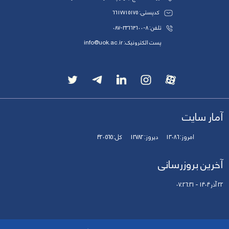
کدپستی: 6617715175
تلفن: 8-33664600-087
پست الکترونیک: info@uok.ac.ir
آمار سایت
امروز:
13086
دیروز:
12782
کل:
420565
آخرین بروزرسانی
22 آذر 1404 - 07:26:31