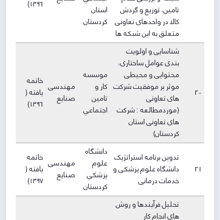
۱۳۹6)
تامین، توزیع و گردش
استان
کالا در واحدهای تعاونی
كردستان
متعلق به این شبکه ها
شناسایی و اولویت
بندی عوامل ساختاری،
محتوایی و محیطی
موسسه
خاتمه
موثر بر موفقیت شرکت
كار و
مهندسی
20
یافته (
های تعاونی
تامين
صنایع
۱۳۹6)
(موردمطالعه : شرکت
اجتماعي
های تعاونی استان
کردستان)
دانشگاه
تدوین برنامه استراتژیک
خاتمه
علوم
مهندسی
21
دانشگاه علوم پزشکی و
یافته (
پزشكي
صنایع
خدمات درمانی
۱۳۹7)
كردستان
تحلیل فرآیندها و روش
های انجام کار