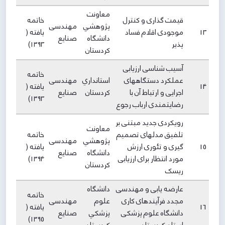
معاونت
قیمت گذاری و کنترل
خاتمه
پژوهشي
مهندسی
13
موجودی اقلام فساد
یافته (
دانشگاه
صنایع
پذیر
۱۳۹3)
كردستان
آسیب شناسی ارزیابی
خاتمه
عملکرد دستگاههای
استانداري
مهندسی
14
یافته (
اجرایی و ارتباط آن با
كردستان
صنایع
۱۳۹3)
رضایتمندی ارباب رجوع
رویکردی جدید مبتنی بر
معاونت
تلفیق مدلهای تصمیم
خاتمه
پژوهشي
مهندسی
15
گیری و تئوری ارزش
یافته (
دانشگاه
صنایع
مورد انتظار برای ارزیابی
۱۳۹4)
كردستان
ریسک
عارضه یابی و مهندسی
دانشگاه
خاتمه
مجدد فرآیندهای کاری
علوم
مهندسی
16
یافته (
دانشگاه علوم پزشکی
پزشكي
صنایع
۱۳۹5)