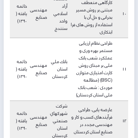
کارگاهی منعطف
آزاد
خاتمه
مبتنی بر روش مسیر
مهندسی
10
اسلامي
یافته (
بحرانی و حل آن با
صنایع
واحد
۱۳۹۰)
استفاده از روش های فرا
سنندج
ابتکاری
طراحی نظام ارزیابی
مستمر بهره وری و
عملکرد شعب بانک
بانك ملي
خاتمه
ملی بر مبنای روش
مهندسی
11
استان
یافته (
کارت امتیازی متوازن
صنایع
كردستان
۱۳۹۰)
(BSC) (مطالعه
موردی : شعب بانک
ملی استان کردستان)
شركت
عارضه یابی، طراحی
شهركهاي
خاتمه
فرآیندهای کسب و کار و
مهندسی
12
صنعتي
یافته (
مهندسی مجدد در
صنایع
استان
۱۳۹۰)
صنایع استان کردستان
كردستان