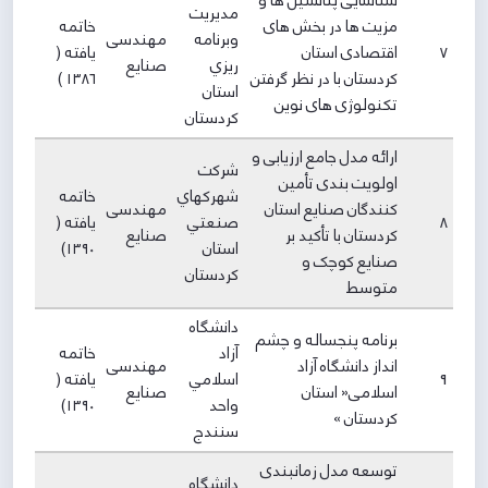
شناسایی پتانسیل ها و
مديريت
مزیت ها در بخش های
خاتمه
وبرنامه
مهندسی
7
اقتصادی استان
یافته (
ريزي
صنایع
کردستان با در نظر گرفتن
۱۳۸۶ )
استان
تکنولوژی های نوین
كردستان
ارائه مدل جامع ارزیابی و
شركت
اولویت بندی تأمین
شهركهاي
خاتمه
کنندگان صنایع استان
مهندسی
8
صنعتي
یافته (
کردستان با تأکید بر
صنایع
استان
۱۳۹۰)
صنایع کوچک و
كردستان
متوسط
دانشگاه
برنامه پنجساله و چشم
آزاد
خاتمه
انداز دانشگاه آزاد
مهندسی
9
اسلامي
یافته (
اسلامی« استان
صنایع
واحد
۱۳۹۰)
کردستان »
سنندج
توسعه مدل زمانبندی
دانشگاه