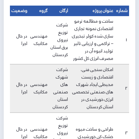
شماره
عنوان پروژه
ارگان
گروه
وضعیت
ساخت و مطالعه ترمو
شرکت
اقتصادی نمونه تجاری
توزیع
سازی شده کولر تبخیری
مهندسی
در حال
1
نیروی
– تراکمی و ارزیابی تاثیر
مکانیک
اجرا
برق استان
تولید انبوه آن در
کردستان
مصرف انرژی کل کشور
امکان سنجی فنی،
​​​​​​​شرکت
اقتصادی و زیست
شهرک
محیطی ایجاد شهرک
های
مهندسی
در حال
2
های صنعتی تخصصی
صنعتی
مکانیک
اجرا
انرژی خورشیدی در
استان
استان کردستان
کردستان
شرکت
توزیع
طراحی و ساخت میوه
مهندسی
در حال
3
نیروی
خشک کن خورشیدی
مکانیک
اجرا