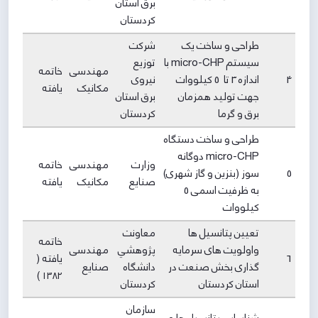
برق استان
کردستان
طراحی و ساخت یک
شرکت
سیستم micro-CHP با
توزیع
مهندسی
خاتمه
4
اندازه 3 تا 5 کیلووات
نیروی
مکانیک
یافته
جهت تولید همزمان
برق استان
برق و گرما
کردستان
طراحی و ساخت دستگاه
micro-CHP دوگانه
وزارت
مهندسی
خاتمه
5
سوز (بنزین و گاز شهری)
صنایع
مکانیک
یافته
به ظرفیت اسمی 5
کیلووات
تعیین پتانسیل ها
معاونت
خاتمه
واولویت های سرمایه
پژوهشي
مهندسی
6
یافته (
گذاری بخش صنعت در
دانشگاه
صنایع
۱۳۸۲ )
استان کردستان
كردستان
سازمان