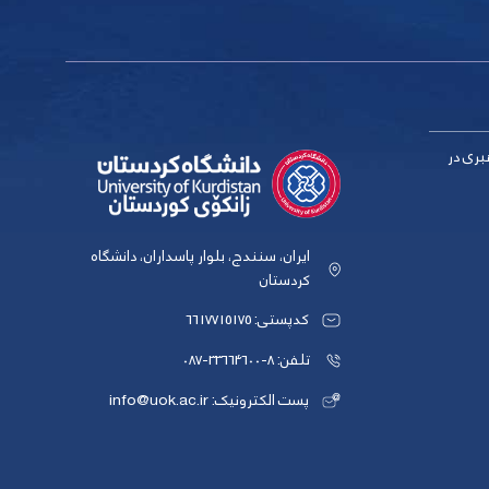
بری در
ایران، سنندج، بلوار پاسداران، دانشگاه
کردستان
کدپستی: 6617715175
تلفن: 8-33664600-087
پست الکترونیک: info@uok.ac.ir