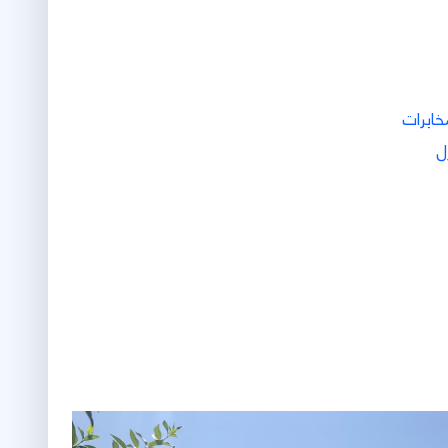
خابرات
ل