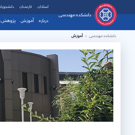
استادان
کارمندان
دانشجویان
دانشکده مهندسی
درباره
آموزش
پژوهش و 
دانشکده مهندسی
آموزش
معرفی دانشکده
فرم ها و آیین ن
دست
هیات رئیسه
زمی
پیام ریاست دانشکده
آزم
چارت سازمانی
پرو
تماس با دانشکده
ارت
اهداف، چشم انداز و مام
همک
امکانات