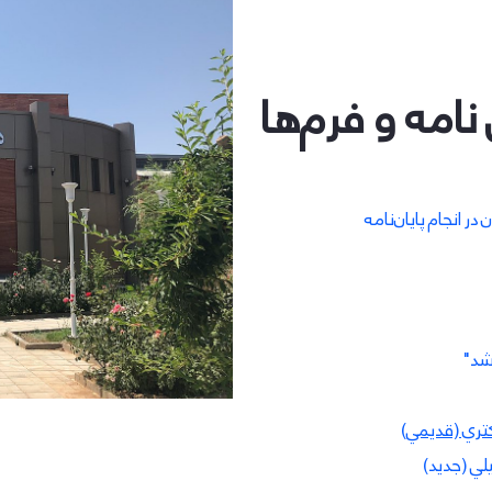
 نامه و فرم‌ها
ر انجام پایان‌نامه
رشد"
كتري (قديمي)
لي (جديد)