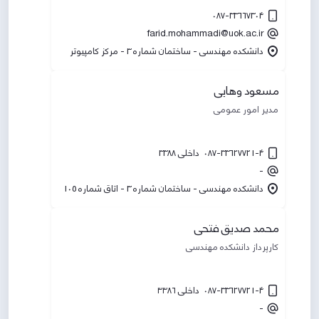
087-33667304
farid.mohammadi@uok.ac.ir
دانشکده مهندسی - ساختمان شماره 3 - مرکز کامپیوتر
مسعود وهابی
مدیر امور عمومی
087-33627721-4 داخلی 3388
-
دانشکده مهندسی - ساختمان شماره 3 - اتاق شماره 105
محمد صدیق فتحی
کارپرداز دانشکده مهندسی
087-33627721-4 داخلی ۳۳۸۶
-