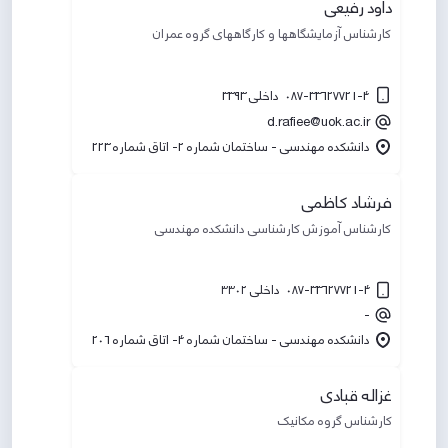
داود رفیعی
کارشناس آزمایشگاهها و کارگاههای گروه عمران
087-33627721-4 داخلی 3393
d.rafiee@uok.ac.ir
دانشکده مهندسی - ساختمان شماره 2- اتاق شماره 223
فرشاد کاظمی
کارشناس آموزش کارشناسی دانشکده مهندسی
087-33627721-4 داخلی ۳۳۰۲
-
دانشکده مهندسی - ساختمان شماره 4- اتاق شماره 206
غزاله قبادی
کارشناس گروه مکانیک