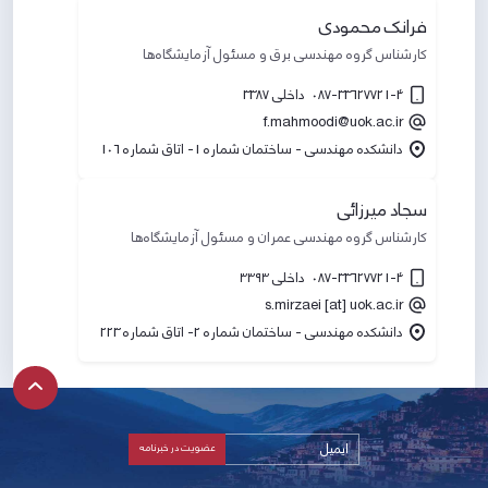
فرانک محمودی
کارشناس گروه مهندسی برق و مسئول آزمایشگاه‌ها
087-33627721-4 داخلی 3387
f.mahmoodi@uok.ac.ir
دانشکده مهندسی - ساختمان شماره 1- اتاق شماره 106
سجاد میرزائی
کارشناس گروه مهندسی عمران و مسئول آزمایشگاه‌ها
087-33627721-4 داخلی ۳۳۹۳
s.mirzaei [at] uok.ac.ir
دانشکده مهندسی - ساختمان شماره 2- اتاق شماره 223