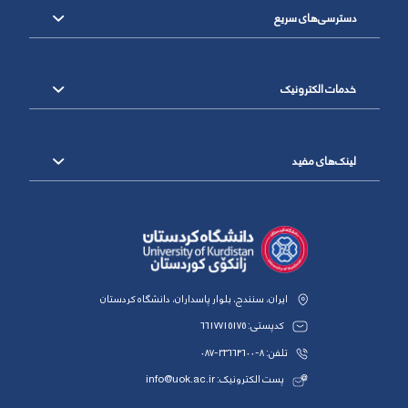
دسترسی‌های سریع
خدمات الکترونیک
لینک‌های مفید
ایران، سنندج، بلوار پاسداران، دانشگاه کردستان
کدپستی: 6617715175
تلفن: 8-33664600-087
پست الکترونیک: info@uok.ac.ir