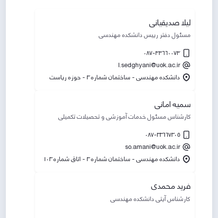
لیلا صدیقیانی
مسئول دفتر رییس دانشکده مهندسی
087-۳۳۶۶۰۰۷۳
l.sedghyani@uok.ac.ir
دانشکده مهندسی - ساختمان شماره 3 - حوزه ریاست
سمیه امانی
کارشناس مسئول خدمات آموزشی و تحصیلات تکمیلی
087-33667305
so.amani@uok.ac.ir
دانشکده مهندسی - ساختمان شماره 3 - اتاق شماره 103
فرید محمدی
کارشناس آیتی دانشکده مهندسی