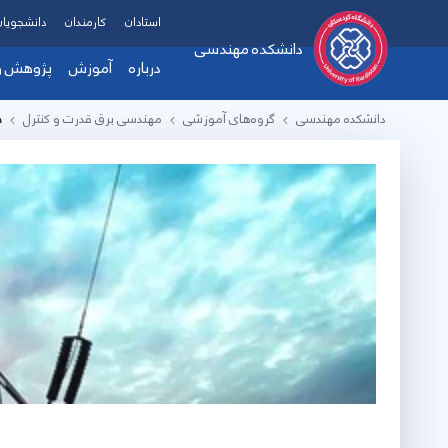
استادان
کارمندان
دانشجویان
دانشکده مهندسی
درباره
آموزش
پژوهش و 
دانشکده مهندسی
گروه‌های آموزشی
مهندسی برق قدرت و کنترل
ه
معرفی دانشکده
فرم ها و آیین ن
دست
هیات رئیسه
زمی
پیام ریاست دانشکده
آزم
چارت سازمانی
پرو
تماس با دانشکده
ارت
اهداف، چشم انداز و مام
همک
امکانات