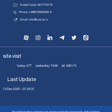
Postal Code: 6617715175
Phone: +988733664600-8
Email: info@uok.ac.ir
site visit
today:
477
yesterday:
7438
all:
395174
Last Update
13 Dec 2025 - 07:26:31
All rights for this website are reserved by the University of Kurdistan.