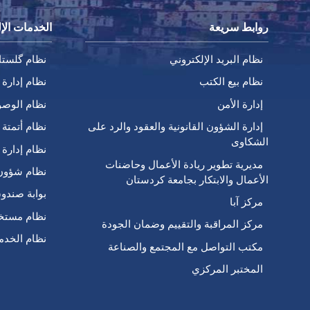
روابط سريعة
الخدمات الإل
نظام البريد الإلكتروني
نظام گلستا
نظام بيع الكتب
نظام إدارة 
إدارة الأمن
نظام الوصو
إدارة الشؤون القانونية والعقود والرد على
نظام أتمتة ا
الشكاوى
نظام إدارة 
مديرية تطوير ريادة الأعمال وحاضنات
نظام شؤون
الأعمال والابتكار بجامعة كردستان
بوابة صندو
مركز آبا
نظام مستخد
مركز المراقبة والتقييم وضمان الجودة
نظام الخدم
مكتب التواصل مع المجتمع والصناعة
المختبر المركزي