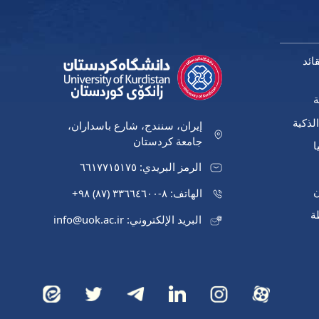
ائد
ة
لذكية
إيران، سنندج، شارع باسداران،
جامعة كردستان
ا
الرمز البريدي: ٦٦١٧٧١٥١٧٥
ن
الهاتف: ٨-٣٣٦٦٤٦٠٠ (٨٧) ٩٨+
ة
البريد الإلكتروني: info@uok.ac.ir