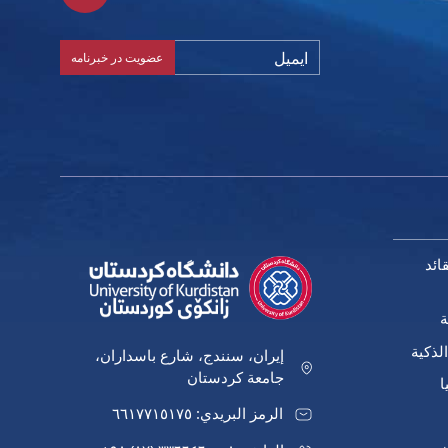
ائد
ة
لذكية
إيران، سنندج، شارع باسداران،
جامعة كردستان
ا
الرمز البريدي: ٦٦١٧٧١٥١٧٥