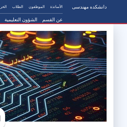
دانشکده مهندسی
الأساتذة
الموظفون
الطلاب
الخر
عن القسم
الشؤون التعليمية
عن القسم
النماذج واللوائح
رئاسة الكلية
رسالة العميد
الهيكل التنظيمي
اتصل بنا
الأهداف، الرؤية والمهام
المرافق
ا