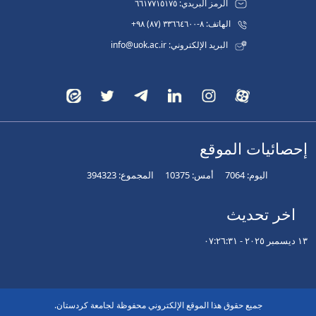
الرمز البريدي: ٦٦١٧٧١٥١٧٥
الهاتف: ٨-٣٣٦٦٤٦٠٠ (٨٧) ٩٨+
البريد الإلكتروني: info@uok.ac.ir
إحصائيات الموقع
اليوم:
7064
أمس:
10375
المجموع:
394323
اخر تحديث
١٣ ديسمبر ٢٠٢٥ - ٠٧:٢٦:٣١
جميع حقوق هذا الموقع الإلكتروني محفوظة لجامعة كردستان.