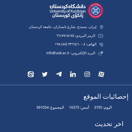
إيران، سنندج، شارع باسداران، جامعة كردستان
الرمز البريدي: ٦٦١٧٧١٥١٧٥
الهاتف: ٨-٣٣٦٦٤٦٠٠ (٨٧) ٩٨+
البريد الإلكتروني: info@uok.ac.ir
إحصائيات الموقع
اليوم:
3795
أمس:
10375
المجموع:
391054
اخر تحديث