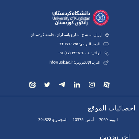
إيران، سنندج، شارع باسداران، جامعة كردستان
الرمز البريدي: ٦٦١٧٧١٥١٧٥
الهاتف: ٨-٣٣٦٦٤٦٠٠ (٨٧) ٩٨+
البريد الإلكتروني: info@uok.ac.ir
إحصائيات الموقع
اليوم:
7069
أمس:
10375
المجموع:
394328
اخر تحديث