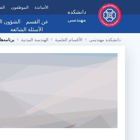
الأساتذة
الموظفون
الط
دانشکده
مهندسی
عن القسم
الشؤون الت
الأسئلة الشائعة
عن القسم
النماذ
دانشکده مهندسی
الأقسام العلمية
الهندسة المدنیة
برنامه‌
رئاسة الكلية
رسالة العميد
الهيكل التنظيمي
اتصل بنا
الأهداف، الرؤية والمه
المرافق