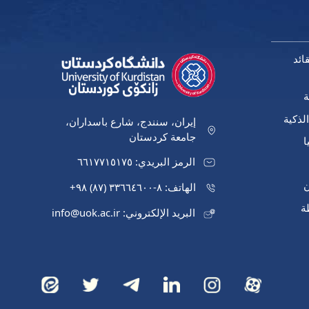
ائد
ة
لذكية
إيران، سنندج، شارع باسداران،
جامعة كردستان
ا
الرمز البريدي: ٦٦١٧٧١٥١٧٥
ن
الهاتف: ٨-٣٣٦٦٤٦٠٠ (٨٧) ٩٨+
ة
البريد الإلكتروني: info@uok.ac.ir