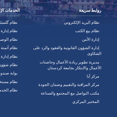
روابط سريعة
الخدمات الإل
نظام البريد الإلكتروني
نظام گلستا
نظام بيع الكتب
نظام إدارة 
إدارة الأمن
نظام الوصو
إدارة الشؤون القانونية والعقود والرد على
نظام أتمتة ا
الشكاوى
نظام إدارة 
مديرية تطوير ريادة الأعمال وحاضنات
نظام شؤون
الأعمال والابتكار بجامعة كردستان
بوابة صندو
مركز آبا
نظام مستخد
مركز المراقبة والتقييم وضمان الجودة
نظام الخدم
مكتب التواصل مع المجتمع والصناعة
المختبر المركزي