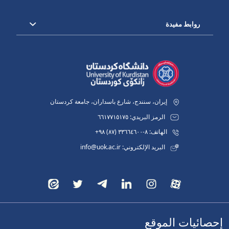
روابط مفيدة
إيران، سنندج، شارع باسداران، جامعة كردستان
الرمز البريدي: ٦٦١٧٧١٥١٧٥
الهاتف: ٨-٣٣٦٦٤٦٠٠ (٨٧) ٩٨+
البريد الإلكتروني: info@uok.ac.ir
إحصائيات الموقع