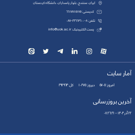
ایران، سنندج، بلوار پاسداران، دانشگاه کردستان
کدپستی: 6617715175
تلفن: 8-33664600-087
پست الکترونیک: info@uok.ac.ir
آمار سایت
امروز:
5705
دیروز:
10375
کل:
392964
آخرین بروزرسانی
22 آذر 1404 - 07:26:31