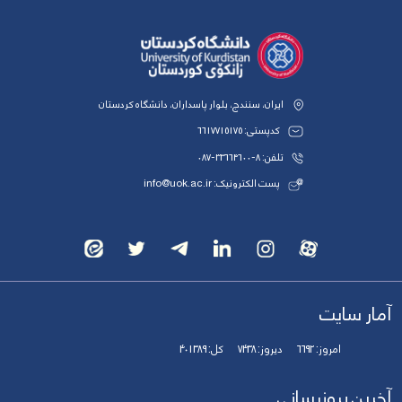
ایران، سنندج، بلوار پاسداران، دانشگاه کردستان
کدپستی: 6617715175
تلفن: 8-33664600-087
پست الکترونیک: info@uok.ac.ir
آمار سایت
امروز:
6692
دیروز:
7438
کل:
401389
آخرین بروزرسانی