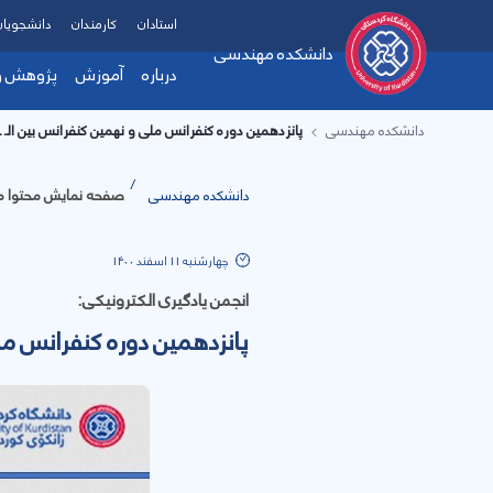
استادان
کارمندان
دانشجویان
دانشکده مهندسی
درباره
آموزش
پژوهش و 
دانشکده مهندسی
پانزدهمین دوره کنفرانس ملی و نهمین کنفران
معرفی دانشکده
فرم ها و آیین ن
دست
هیات رئیسه
زمی
دانشکده مهندسی
صفحه نمایش محتوا مط
پیام ریاست دانشکده
آزم
چارت سازمانی
پرو
تماس با دانشکده
ارت
چهارشنبه 11 اسفند 1400
اهداف، چشم انداز و مام
همک
انجمن یادگیری الکترونیکی:
امکانات
پانزدهمین دوره کنفرانس مل