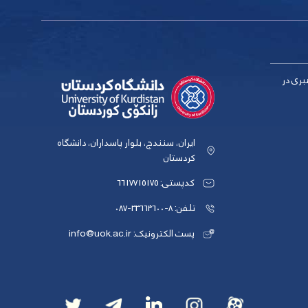
بری در
ایران، سنندج، بلوار پاسداران، دانشگاه
کردستان
کدپستی: 6617715175
تلفن: 8-33664600-087
پست الکترونیک: info@uok.ac.ir