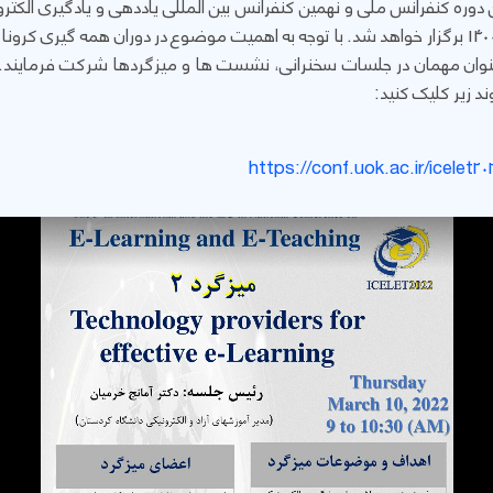
ن دوره کنفرانس ملی و نهمین کنفرانس بین المللی یاددهی و یادگیری الکتر
هفته جاری مورخه 18 و 19 اسفند ماه 1400 برگزار خواهد شد. با توجه به اهمیت موضوع در دوران 
وان مهمان در جلسات سخنرانی، نشست ها و میزگردها شرکت فرمایند. برا
د زیر کلیک کنید:
https://conf.uok.ac.ir/icelet