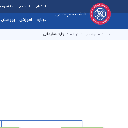
استادان
کارمندان
دانشجویان
دانشکده مهندسی
درباره
آموزش
پژوهش و 
دانشکده مهندسی
درباره
چارت سازمانی
معرفی دانشکده
فرم ها و آیین ن
دست
هیات رئیسه
زمی
پیام ریاست دانشکده
آزم
چارت سازمانی
پرو
تماس با دانشکده
ارت
اهداف، چشم انداز و مام
همک
امکانات