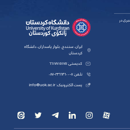
بری در
ایران، سنندج، بلوار پاسداران، دانشگاه
کردستان
کدپستی: 6617715175
تلفن: 8-33664600-087
پست الکترونیک: info@uok.ac.ir