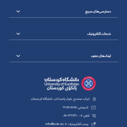
دسترسی‌های سریع
خدمات الکترونیک
لینک‌های مفید
ایران، سنندج، بلوار پاسداران، دانشگاه کردستان
کدپستی: 6617715175
تلفن: 8-33664600-087
پست الکترونیک: info@uok.ac.ir