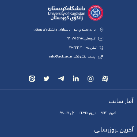
ایران، سنندج، بلوار پاسداران، دانشگاه کردستان
کدپستی: 6617715175
تلفن: 8-33664600-087
پست الکترونیک: info@uok.ac.ir
آمار سایت
امروز:
9643
دیروز:
32895
کل:
470037
آخرین بروزرسانی