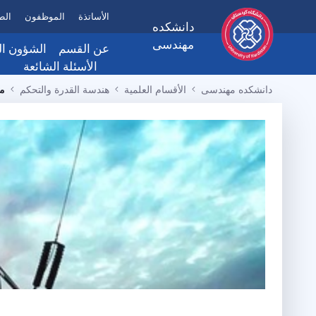
الأساتذة
الموظفون
الط
دانشکده
مهندسی
عن القسم
الشؤون الت
الأسئلة الشائعة
عن القسم
النماذ
دانشکده مهندسی
الأقسام العلمية
هندسة القدرة والتحكم
مد
رئاسة الكلية
رسالة العميد
الهيكل التنظيمي
اتصل بنا
الأهداف، الرؤية والمه
المرافق