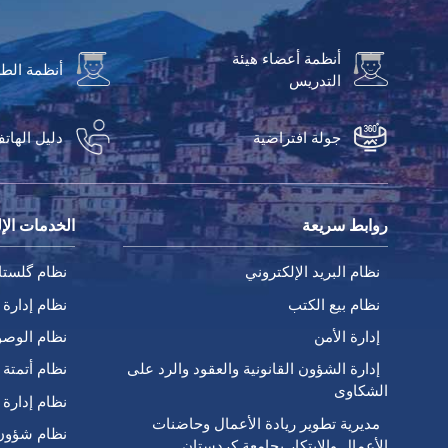
أنظمة أعضاء هيئة
أنظمة الط
التدريس
جولة افتراضية
دليل الهات
روابط سريعة
الخدمات الإل
نظام البريد الإلكتروني
نظام گلستا
نظام بيع الكتب
نظام إدارة 
إدارة الأمن
نظام الوصو
إدارة الشؤون القانونية والعقود والرد على
نظام أتمتة ا
الشكاوى
نظام إدارة 
مديرية تطوير ريادة الأعمال وحاضنات
نظام شؤون
الأعمال والابتكار بجامعة كردستان