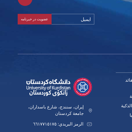
ائد
ة
لذكية
إيران، سنندج، شارع باسداران،
جامعة كردستان
ا
الرمز البريدي: ٦٦١٧٧١٥١٧٥