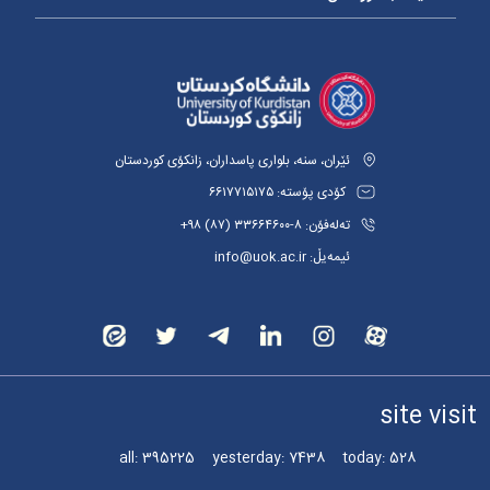
ئێران، سنە، بلواری پاسداران، زانکۆی کوردستان
کۆدی پۆستە: ٦٦١٧٧١٥١٧٥
تەلەفۆن: ٨-٣٣٦٦٤٦٠٠ (٨٧) ٩٨+
ئیمەیڵ: info@uok.ac.ir
site visit
all:
395225
yesterday:
7438
today:
528