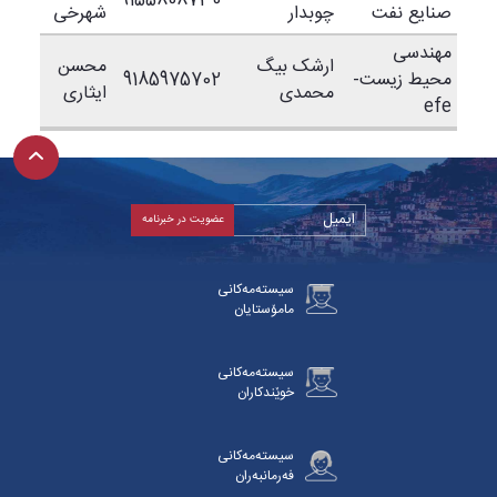
9155808730
صنایع نفت
چوبدار
شهرخی
مهندسی
ارشک بیگ
محسن
محیط زیست-
9185975702
محمدی
ایثاری
efe
سیستەمەکانی
مامۆستایان
سیستەمەکانی
خوێندکاران
سیستەمەکانی
فەرمانبەران