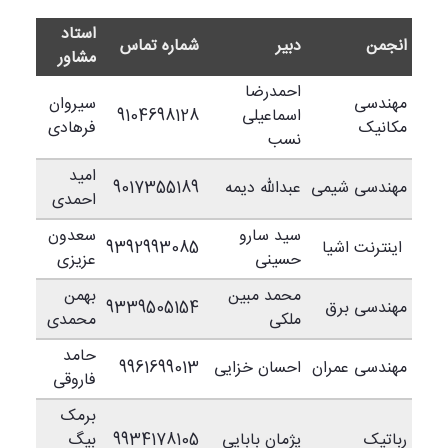
استاد
انجمن
دبیر
شماره تماس
مشاور
احمدرضا
مهندسی
سیروان
اسماعیلی
9104698128
مکانیک
فرهادی
نسب
امید
مهندسی شیمی
عبدالله دیمه
9017355189
احمدی
سید سارو
سعدون
اینترنت اشیا
9392993085
حسینی
عزیزی
محمد مبین
بهمن
مهندسی برق
9339505154
ملکی
محمدی
حامد
مهندسی عمران
احسان خزایی
9961699013
فاروقی
برمک
رباتیک
پژمان بابایی
9934178105
بیگ