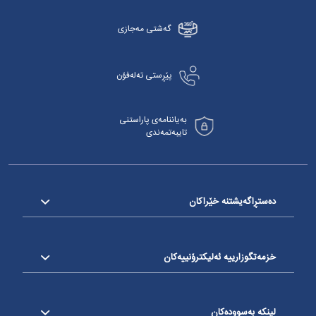
گەشتی مەجازی
پێڕستی تەلەفۆن
بەیاننامەی پاراستنی
تایبەتمەندی
دەستڕاگەیشتنە خێراکان
خزمەتگوزارییە ئەلیکترۆنییەکان
لینکە بەسوودەکان