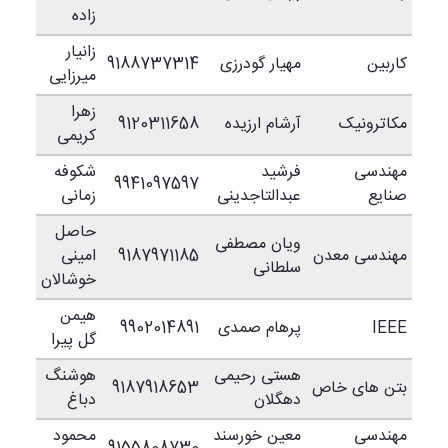
زاده
زانیار
کاربین
مهیار گودرزی
9188737314
میرزایی
زهرا
مکاترونیک
آرشام ارزیده
9120311658
کریمی
مهندسی
فرشید
شکوفه
9941097597
صنایع
عبدالتاجدینی
زمانی
حاصل
ویان مصطفی
مهندسی معدن
9187971185
امینی
سلطانی
خوشالان
هيمن
IEEE
پرهام صمدی
9902014891
گل پيرا
هستی رحیمی
هوشنگ
بتن های خاص
9187918653
دهگلان
دباغ
مهندسی
معین خورسند
محمود