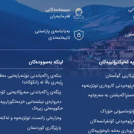
نی
سیستەمەکانی
فەرمانبەران
بەیاننامەی پاراستنی
ەفۆن
تایبەتمەندی
ە ئەلیکترۆنییەکان
لینکە بەسوودەکان
کاریی گوڵستان
بنکەی ڕاگەیاندنی نوێنەرایەتیی مەق
ڕێبەری باڵا لە زانکۆکاندا
ێوەبردنی کاروباری توێژینەوە
پێگەی ڕاگەیاندنی سەرۆکایەتیی کۆم
ستڕاگەیشتن بە سەرچاوە
دەروازەی نیشتمانیی خزمەتگوزارییە
حکوومەتی زیرەک
تۆماسیۆنی خۆراک
وەزارەتی زانست، توێژینەوە و تەکنەل
ێوەبردنی کۆنفرانسەکان
پارێزگاری کوردستان
وباری بەشە ناوخۆییەکان