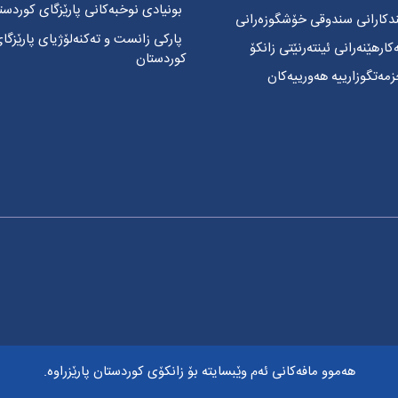
بونیادی نوخبەکانی پارێزگای کوردست
ندکارانی سندوقی خۆشگوزەرانی
پارکی زانست و تەکنەلۆژیای پارێزگا
رهێنەرانی ئینتەرنێتی زانکۆ
کوردستان
ەتگوزارییە هەورییەکان
هەموو مافەکانی ئەم وێبسایتە بۆ زانکۆی کوردستان پارێزراوە.