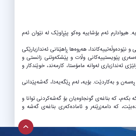
. هیوادارم ئەم بۆشاییە وەکو پێڕاوێک لە نێوان ئەم
و نێودەوڵەتییەکاندا، هەروەها ڕاهێنانی ئەندازیارێکی
ارەسەری پێویستییەکانی وڵات و پێشکەوتنی زانستی و
ژی ئەندازیاری لەوانە مامۆستا، کارمەند، خوێندکار و
ڕەسەن و بەکاردێت. بۆیە، لەم ڕێگەیەدا، گەشەپێدانی
کە بکەم، کە بناغەی گونجاوەیان بۆ گەشەکردنی توانا و
دەبێت، کە دامەزرێنەر و ئامادەکەری بناغەی گەشە و