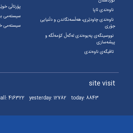
کوردستان
پۆرتاڵی خوێ
ناوەندی ئاپا
سیستەمی بەکا
ناوەندی چاودێری، هەڵسەنگاندن و دڵنیایی
سیستەمی خزم
جۆری
نووسینگەی پەیوەندی لەگەڵ کۆمەڵگە و
پیشەسازی
تاقیگەی ناوەندی
site visit
all:
416322
yesterday:
12782
today:
8843