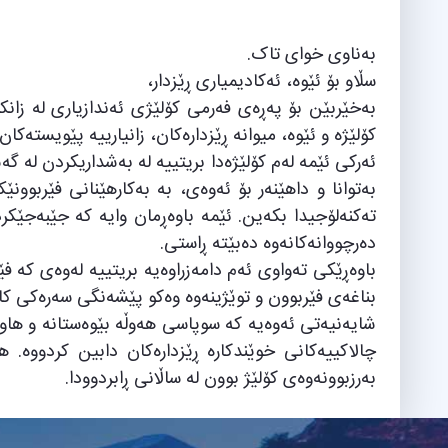
بەناوی خوای تاک.
سڵاو بۆ ئێوە، ئەکادیمیاری ڕێزدار،
بەخێربێن بۆ پەڕەی فەرمی کۆلێژی ئەندازیاری لە زانک
کۆلێژە و ئێوە، میوانە ڕێزدارەکان، زانیارییە پێویست
ئەرکی ئێمە لەم کۆلێژەدا بریتییە لە بەشداریکردن لە گ
بەتوانا و داهێنەر بۆ ئەوەی، بە بەکارهێنانی فێربو
تەکنەلۆجیدا بکەین. ئێمە باوەڕمان وایە کە جێبەجێکرد
دەرچووانەکانەوە دەبێتە ڕاستی.
باوەڕێکی تەواوی ئەم دامەزراوەیە بریتییە لەوەی کە 
بناغەی فێربوون و توێژینەوە وەکو پێشەنگی سەرەکی کار
شایەنیەتی ئەوەیە کە سوپاسی هەوڵە بێوەستانە و هاوکار
چالاکییەکانی خوێندکارە ڕێزدارەکان دابین کردووە.
بەرزبوونەوەی کۆلێژ بوون لە ساڵانی ڕابردوودا.