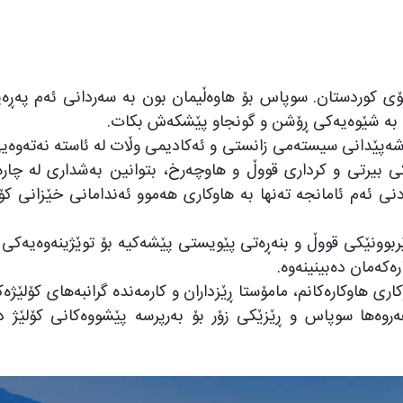
ۆی کوردستان. سوپاس بۆ هاوەڵیمان بون بە سەردانی ئەم پەڕەیە
ەکان بە شێوەیەکی ڕۆشن و گونجاو پێشکەش بکات.
ەشەپێدانی سیستەمی زانستی و ئەکادیمی وڵات لە ئاستە نەتەوەیی 
ونێکی بیرتی و کرداری قووڵ و هاوچەرخ، بتوانین بەشداری لە چ
نی ئەم ئامانجە تەنها بە هاوکاری هەموو ئەندامانی خێزانی کۆلێ
فێربوونێکی قووڵ و بنەڕەتی پێویستی پێشەکیە بۆ توێژینەوەیەکی 
ەکەمان دەبینینەوە.
ی هاوکارەکانم، مامۆستا ڕێزداران و کارمەندە گرانبەهای کۆلێژە
 هەروەها سوپاس و ڕێزێکی زۆر بۆ بەرپرسە پێشووەکانی کۆلێژ 