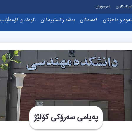
وێندکاران
دەرچووان
نەوە و داهێنان
کەسەکان
بەشە زانستییەکان
ناوەند و کۆمەڵێتیی
خستنەکان
دەستکەوتەکان و خەڵاتەکان
ەندامانی کادرەی زانستی
ئەندازیاری ئەلکترۆن و کۆمپانیا
ناوەندی ئاپا
بوارەکانی توێژینەوە
کارمەندان
ئەندازیاری وزه و کۆنتڕۆڵ
اوەندی تەکنۆلۆژ
تاقیگە توێژینەوەییەکان
ئەندازیاری کیمیایی
ناوەندی تۆڕی ب
پڕۆژە توێژینەوەییەکان
ەندازیاری پیشەسازی
انجمن‌های علم
پەیوەندی لەگەڵ کەرتی پیشەسازی
ئەندازیاری شارستانی
ن
هاوکارییە زانستی و نێودەوڵەتییەکان
ئەندازیاری کۆمپیوتەر
ئەندازیاری کانزا
ئەندازیاری میکانیک
پەیامی سەرۆکی کۆلێژ