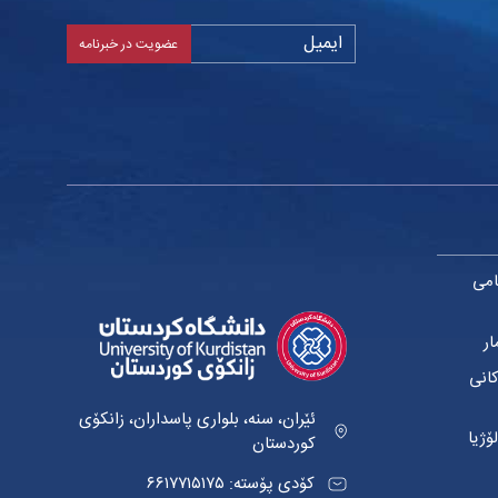
امی
ار
کانی
ئێران، سنە، بلواری پاسداران، زانکۆی
ۆژیا
کوردستان
کۆدی پۆستە: ٦٦١٧٧١٥١٧٥