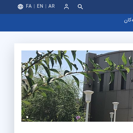
FA
EN
AR
ورود
ەکان
یای زانیاری
چووک و تۆڕە ژیرەکان
ی