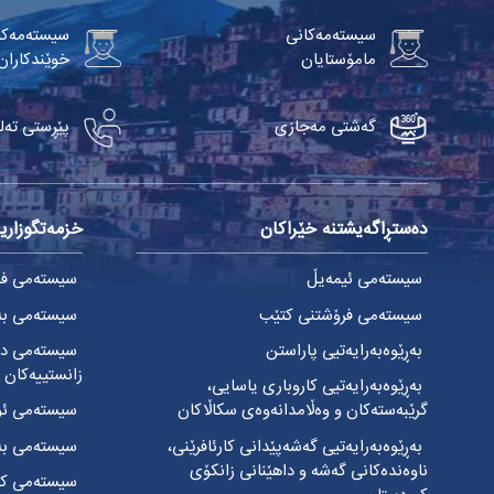
سیستەمەکانی
سیستەمەکا
مامۆستایان
خوێندکاران
گەشتی مەجازی
پێڕستی تەل
دەستڕاگەیشتنە خێراکان
خزمەتگوزاریی
سیستەمی ئیمەیڵ
سیستەمی فێر
سیستەمی فرۆشتنی کتێب
سیستەمی بەڕ
بەڕێوەبەرایەتیی پاراستن
سیستەمی دە
زانستییەکان
بەڕێوەبەرایەتیی کاروباری یاسایی،
گرێبەستەکان و وەڵامدانەوەی سکاڵاکان
سیستەمی ئۆ
بەڕێوەبەرایەتیی گەشەپێدانی کارئافرێنی،
سیستەمی بەڕ
ناوەندەکانی گەشە و داهێنانی زانکۆی
سیستەمی کار