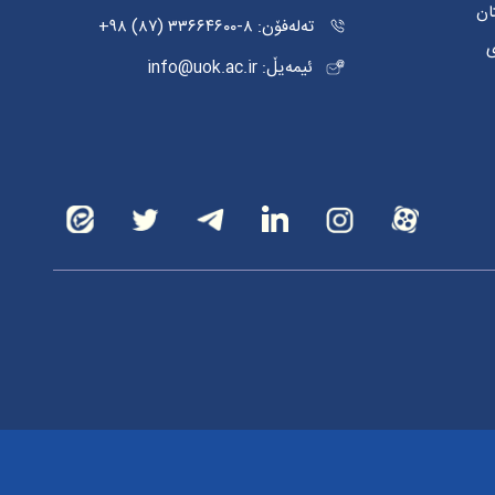
ان
تەلەفۆن: ٨-٣٣٦٦٤٦٠٠ (٨٧) ٩٨+
ی
ئیمەیڵ: info@uok.ac.ir