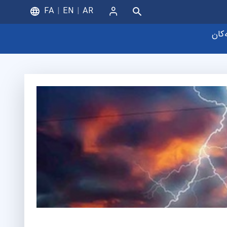
FA
EN
AR
ورود
ەکان
یای زانیاری
چووک و تۆڕە ژیرەکان
ی