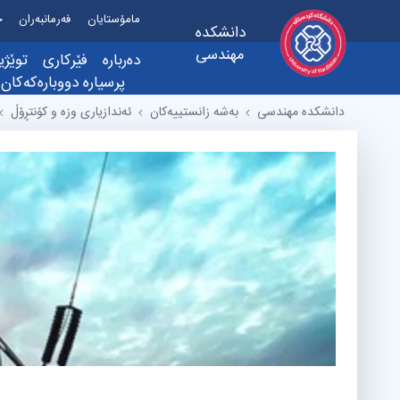
مامۆستایان
فەرمانبەران
خ
دانشکده
مهندسی
دەربارە
فێرکاری
توێژی
پرسیارە دووبارەکەکان
دەربارە
فۆرم و ڕێک
دانشکده مهندسی
بەشە زانستییەکان
ئەندازیاری وزه و کۆنتڕۆڵ
دەستەی سەرۆکایەتی
پەیامی سەرۆکی کۆلێژ
نەخشەی ڕێکخراوی
پەیوەندی
ئامانج، ڕؤیا و ئەرکەکا
ڕێکخستنەکان