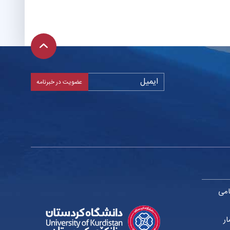
امی
ار