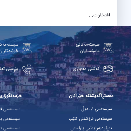
افتخارات...
سیستەمەکانی
سیستەمەکا
مامۆستایان
خوێندکاران
گەشتی مەجازی
پێڕستی تەل
دەستڕاگەیشتنە خێراکان
خزمەتگوزاریی
سیستەمی ئیمەیڵ
سیستەمی فێر
سیستەمی فرۆشتنی کتێب
سیستەمی بەڕ
بەڕێوەبەرایەتیی پاراستن
سیستەمی دە