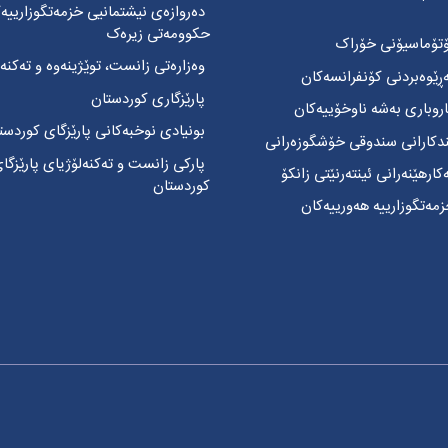
دەروازەی نیشتمانیی خزمەتگوزارییە
حکوومەتی زیرەک
تۆماسیۆنی خۆراک
وەزارەتی زانست، توێژینەوە و تەکنەل
ێوەبردنی کۆنفرانسەکان
پارێزگاری کوردستان
وباری بەشە ناوخۆییەکان
بونیادی نوخبەکانی پارێزگای کوردست
ندکارانی سندوقی خۆشگوزەرانی
پارکی زانست و تەکنەلۆژیای پارێزگا
رهێنەرانی ئینتەرنێتی زانکۆ
کوردستان
ەتگوزارییە هەورییەکان