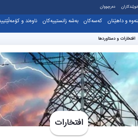
وێندکاران
دەرچووان
نەوە و داهێنان
کەسەکان
بەشە زانستییەکان
ناوەند و کۆمەڵێتیی
خستنەکان
دەستکەوتەکان و خەڵاتەکان
ەندامانی کادرەی زانستی
ئەندازیاری ئەلکترۆن و کۆمپانیا
ناوەندی ئاپا
افتخارات و دستاوردها
بوارەکانی توێژینەوە
کارمەندان
ئەندازیاری وزه و کۆنتڕۆڵ
اوەندی تەکنۆلۆژ
تاقیگە توێژینەوەییەکان
ئەندازیاری کیمیایی
ناوەندی تۆڕی ب
پڕۆژە توێژینەوەییەکان
ەندازیاری پیشەسازی
انجمن‌های علم
پەیوەندی لەگەڵ کەرتی پیشەسازی
ئەندازیاری شارستانی
ن
هاوکارییە زانستی و نێودەوڵەتییەکان
ئەندازیاری کۆمپیوتەر
ئەندازیاری کانزا
ئەندازیاری میکانیک
افتخارات