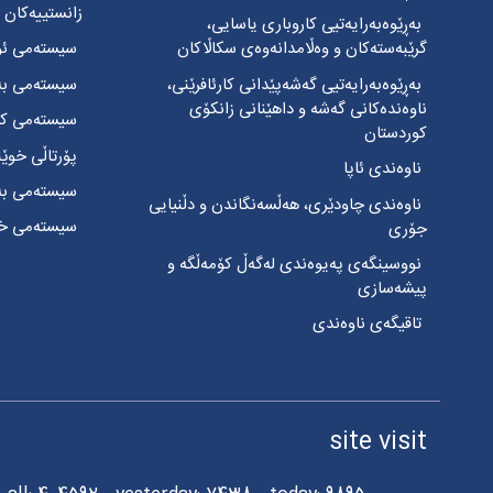
زانستییەکان
بەڕێوەبەرایەتیی کاروباری یاسایی،
گرێبەستەکان و وەڵامدانەوەی سکاڵاکان
سیستەمی ئۆ
بەڕێوەبەرایەتیی گەشەپێدانی کارئافرێنی،
سیستەمی بەڕ
ناوەندەکانی گەشە و داهێنانی زانکۆی
سیستەمی کار
کوردستان
پۆرتاڵی خوێ
ناوەندی ئاپا
سیستەمی بەکا
ناوەندی چاودێری، هەڵسەنگاندن و دڵنیایی
سیستەمی خزم
جۆری
نووسینگەی پەیوەندی لەگەڵ کۆمەڵگە و
پیشەسازی
تاقیگەی ناوەندی
site visit