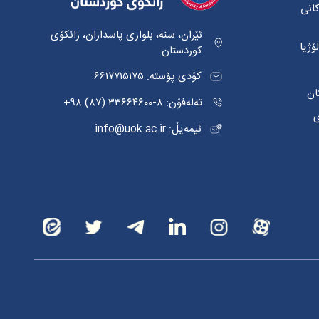
کانی
ئێران، سنە، بلواری پاسداران، زانکۆی
ۆژیا
کوردستان
کۆدی پۆستە: ٦٦١٧٧١٥١٧٥
ان
تەلەفۆن: ٨-٣٣٦٦٤٦٠٠ (٨٧) ٩٨+
ی
ئیمەیڵ: info@uok.ac.ir