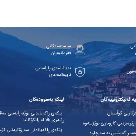
نی
سیستەمەکانی
فەرمانبەران
بەیاننامەی پاراستنی
ەفۆن
تایبەتمەندی
ە ئەلیکترۆنییەکان
لینکە بەسوودەکان
کاریی گوڵستان
بنکەی ڕاگەیاندنی نوێنەرایەتیی مەق
ڕێبەری باڵا لە زانکۆکاندا
ێوەبردنی کاروباری توێژینەوە
پێگەی ڕاگەیاندنی سەرۆکایەتیی کۆم
ستڕاگەیشتن بە سەرچاوە