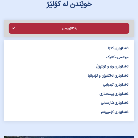
خوێندن لە کۆلێژ
بەکالۆریوس
ماستەر
دکتۆرا
ئەندازیاری کانزا
​​​مهندسی مکانیک
ئەندازیاری وزه و کۆنتڕۆڵ
ئەندازیاری ئەلکترۆن و کۆمپانیا
ئەندازیاری کیمیایی
ئەندازیاری پیشەسازی
ئەندازیاری شارستانی
ئەندازیاری کۆمپیوتەر