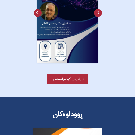
ئارشیفی کۆنفرانسەکان
ڕووداوەکان