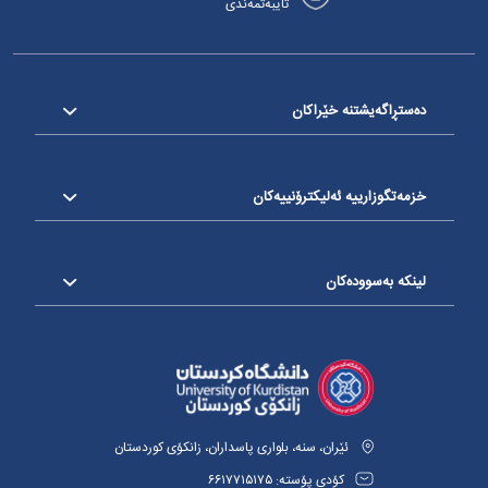
تایبەتمەندی
دەستڕاگەیشتنە خێراکان
خزمەتگوزارییە ئەلیکترۆنییەکان
لینکە بەسوودەکان
ئێران، سنە، بلواری پاسداران، زانکۆی کوردستان
کۆدی پۆستە: ٦٦١٧٧١٥١٧٥