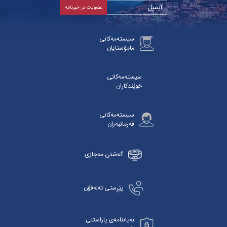
سیستەمەکانی
مامۆستایان
سیستەمەکانی
خوێندکاران
سیستەمەکانی
فەرمانبەران
گەشتی مەجازی
پێڕستی تەلەفۆن
بەیاننامەی پاراستنی