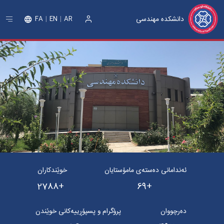
دانشکده مهندسی
FA
EN
AR
ورود
ئەندامانی دەستەی مامۆستایان
خوێندکاران
2788
69
دەرچووان
پرۆگرام و پسپۆڕییەکانی خوێندن