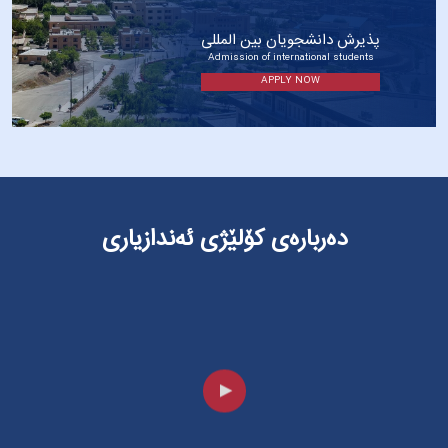
پذیرش دانشجویان بین المللی
Admission of international students
APPLY NOW
دەربارەی کۆلێژی ئەندازیاری